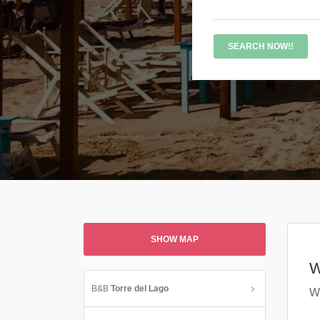
SHOW MAP
W
B&B
Torre del Lago
We