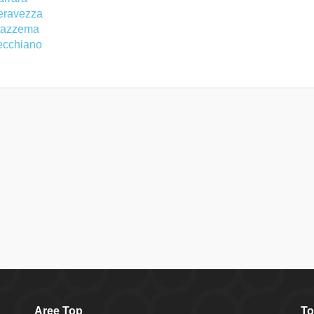
eravezza
tazzema
ecchiano
Aree Top
To