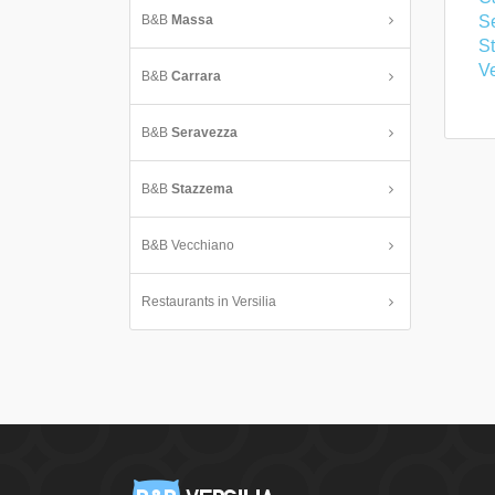
B&B
Massa
S
S
V
B&B
Carrara
B&B
Seravezza
B&B
Stazzema
B&B Vecchiano
Restaurants in Versilia