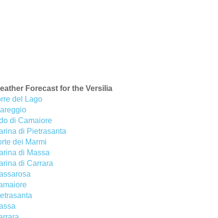
ather Forecast for the Versilia
rre del Lago
iareggio
ido di Camaiore
rina di Pietrasanta
rte dei Marmi
arina di Massa
rina di Carrara
assarosa
amaiore
etrasanta
assa
arrara