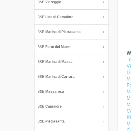
B&B
Viareggio
B&B
Lido di Camaiore
B&B
Marina di Pietrasanta
B&B
Forte dei Marmi
We
To
B&B
Marina di Massa
V
L
B&B
Marina di Carrara
Ma
Fo
M
B&B
Massarosa
Ma
M
B&B
Camaiore
C
Pi
B&B
Pietrasanta
M
C