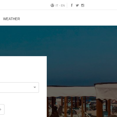
IT
-
EN
WEATHER