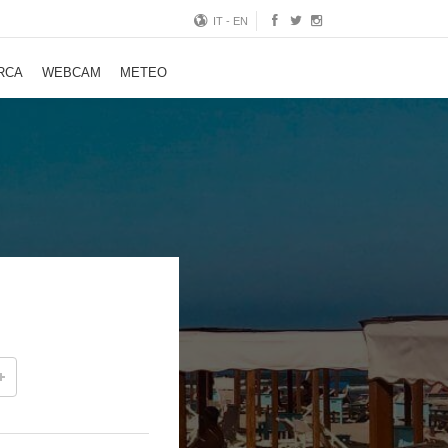
IT
-
EN
RCA
WEBCAM
METEO