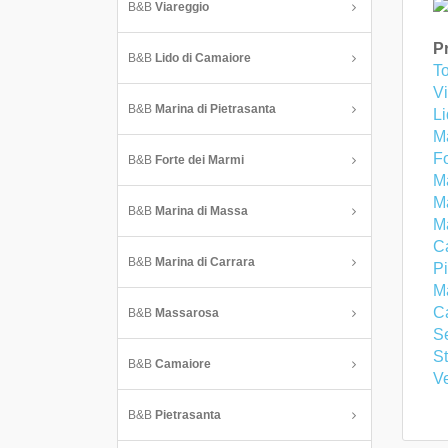
B&B
Viareggio
Pr
B&B
Lido di Camaiore
To
V
B&B
Marina di Pietrasanta
L
Ma
Fo
B&B
Forte dei Marmi
M
Ma
B&B
Marina di Massa
M
C
B&B
Marina di Carrara
Pi
M
C
B&B
Massarosa
S
S
B&B
Camaiore
V
B&B
Pietrasanta