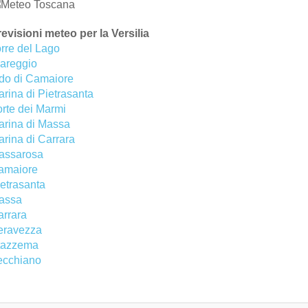
evisioni meteo per la Versilia
rre del Lago
iareggio
ido di Camaiore
rina di Pietrasanta
rte dei Marmi
arina di Massa
rina di Carrara
assarosa
amaiore
etrasanta
assa
arrara
eravezza
tazzema
ecchiano